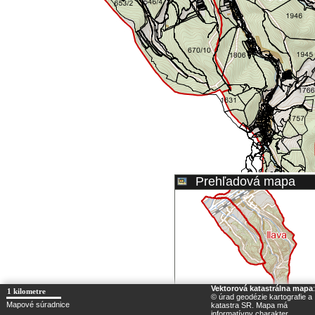
Prehľadová mapa
Vektorová katastrálna mapa
:
1 kilometre
© úrad geodézie kartografie a
Mapové súradnice
katastra SR. Mapa má
informatívny charakter,