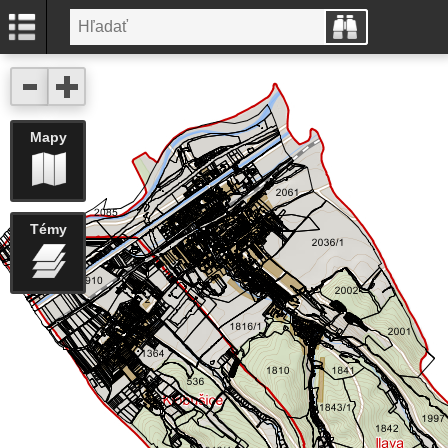
Mapy
Témy